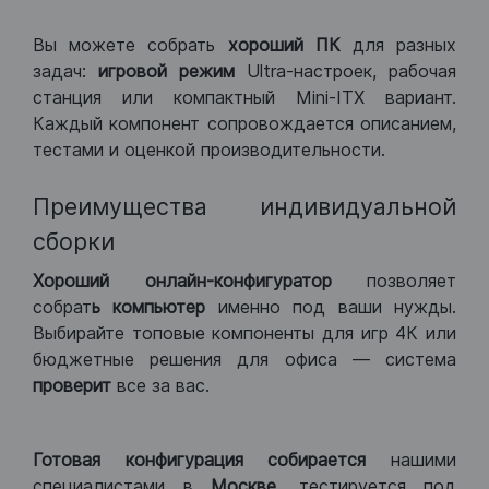
Вы можете собрать
хороший ПК
для разных
задач:
игровой режим
Ultra-настроек, рабочая
станция или компактный Mini-ITX вариант.
Каждый компонент сопровождается описанием,
тестами и оценкой производительности.
Преимущества индивидуальной
сборки
Хороший
онлайн-конфигуратор
позволяет
собрат
ь компьютер
именно под ваши нужды.
Выбирайте топовые компоненты для игр 4К или
бюджетные решения для офиса — система
проверит
все за вас.
Готовая конфигурация
собирается
нашими
специалистами в
Москве,
тестируется под