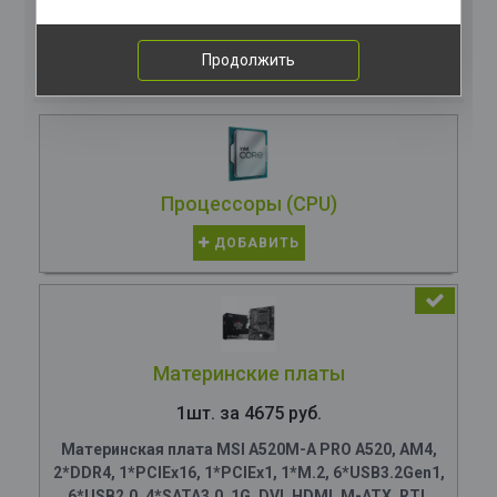
Комплектация
компьютера
Продолжить
Процессоры (CPU)
ДОБАВИТЬ
Материнские платы
1шт. за 4675 руб.
Материнская плата MSI A520M-A PRO A520, AM4,
2*DDR4, 1*PCIEx16, 1*PCIEx1, 1*M.2, 6*USB3.2Gen1,
6*USB2.0, 4*SATA3.0, 1G, DVI, HDMI, M-ATX, RTL