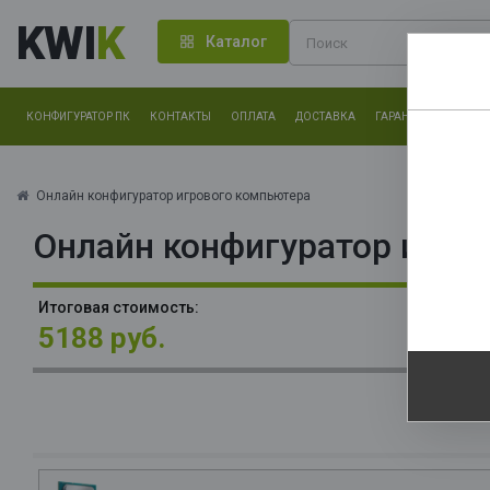
KWI
K
Каталог
КОНФИГУРАТОР ПК
КОНТАКТЫ
ОПЛАТА
ДОСТАВКА
ГАРАНТИЯ
О КОМ
Нам оч
другие.
Онлайн конфигуратор игрового компьютера
Онлайн конфигуратор игро
Закончи
О
Итоговая стоимость:
5188 руб.