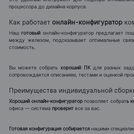
процессора до дизайна корпуса.
Как работает
онлайн-конфигуратор
ко
Наш
готовый
онлайн-конфигуратор предлагает по
между железом, подсказывает оптимальные связк
стоимость.
Вы можете собрать
хороший ПК
для разных зад
сопровождается описанием, тестами и оценкой про
Преимущества индивидуальной сборк
Хороший
онлайн-конфигуратор
позволяет собрат
ь 
офиса — система
проверит
все за вас.
Готовая конфигурация
собирается
нашими специали