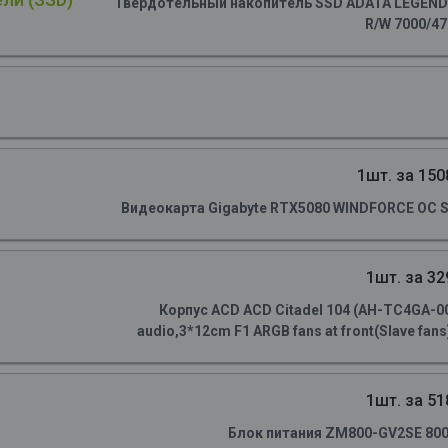
Твердотельный накопитель SSD ADATA LEGEND 90
R/W 7000/4
1шт. за 150
Видеокарта Gigabyte RTX5080 WINDFORCE OC S
1шт. за 32
Корпус ACD ACD Citadel 104 (AH-TC4GA-0
audio,3*12cm F1 ARGB fans at front(Slave fans)
1шт. за 51
Блок питания ZM800-GV2SE 800