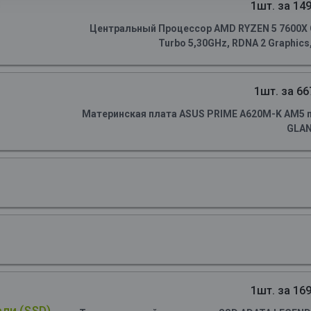
1шт. за 149
Центральный Процессор AMD RYZEN 5 7600X OE
Turbo 5,30GHz, RDNA 2 Graphics
1шт. за 66
Материнская плата ASUS PRIME A620M-K AM5 m
GLA
1шт. за 169
ли (SSD)