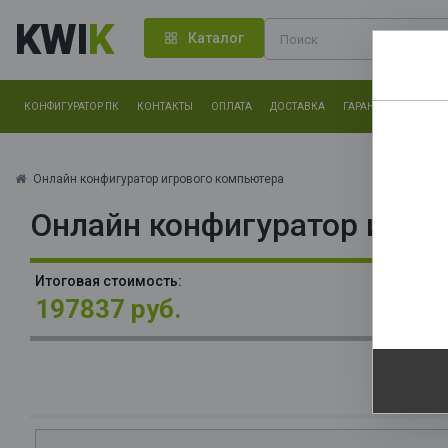
KWI
K
Каталог
КОНФИГУРАТОР ПК
КОНТАКТЫ
ОПЛАТА
ДОСТАВКА
ГАРАНТИЯ
О КОМ
Нам оч
другие.
Онлайн конфигуратор игрового компьютера
Онлайн конфигуратор игро
Закончи
О
Итоговая стоимость:
La
197837 руб.