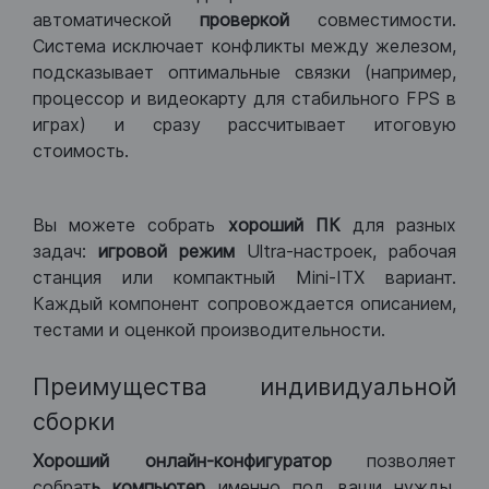
автоматической
проверкой
совместимости.
Система исключает конфликты между железом,
подсказывает оптимальные связки (например,
процессор и видеокарту для стабильного FPS в
играх) и сразу рассчитывает итоговую
стоимость.
Вы можете собрать
хороший ПК
для разных
задач:
игровой режим
Ultra-настроек, рабочая
станция или компактный Mini-ITX вариант.
Каждый компонент сопровождается описанием,
тестами и оценкой производительности.
Преимущества индивидуальной
сборки
Хороший
онлайн-конфигуратор
позволяет
собрат
ь компьютер
именно под ваши нужды.