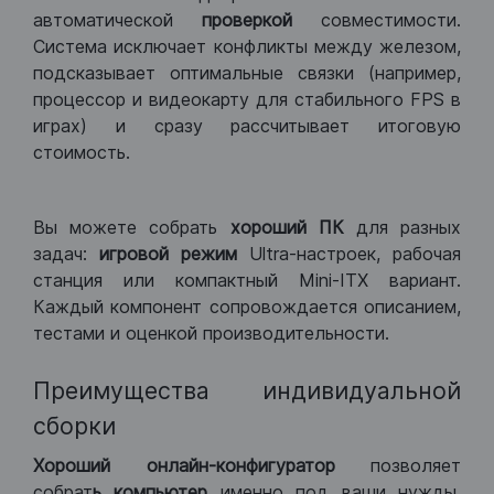
автоматической
проверкой
совместимости.
Система исключает конфликты между железом,
подсказывает оптимальные связки (например,
процессор и видеокарту для стабильного FPS в
играх) и сразу рассчитывает итоговую
стоимость.
Вы можете собрать
хороший ПК
для разных
задач:
игровой режим
Ultra-настроек, рабочая
станция или компактный Mini-ITX вариант.
Каждый компонент сопровождается описанием,
тестами и оценкой производительности.
Преимущества индивидуальной
сборки
Хороший
онлайн-конфигуратор
позволяет
собрат
ь компьютер
именно под ваши нужды.