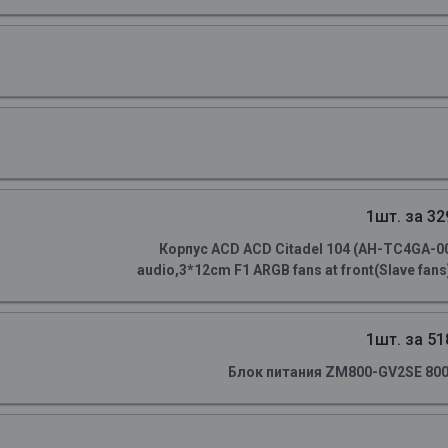
1шт. за 32
Корпус ACD ACD Citadel 104 (AH-TC4GA-0
audio,3*12cm F1 ARGB fans at front(Slave fans)
1шт. за 51
Блок питания ZM800-GV2SE 800