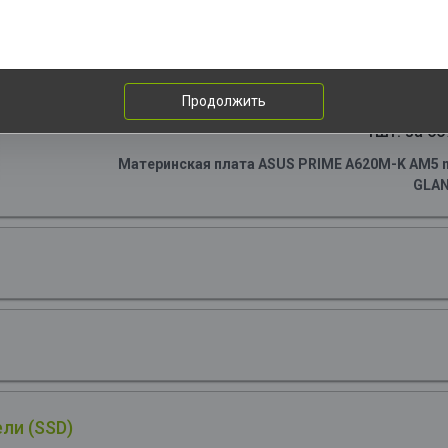
1шт. за 159
at Sink, RTL
Центральный Процессор AMD RYZEN 5 9600X OE
3,90GHz, Turbo 5,40GHz, GPU Radeon G
Продолжить
1шт. за 66
Материнская плата ASUS PRIME A620M-K AM5 m
GLA
ли (SSD)