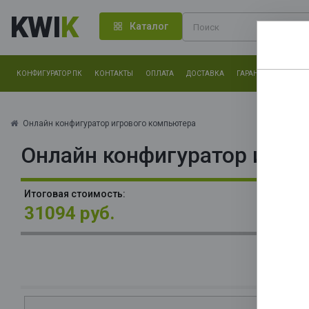
KWI
K
Каталог
КОНФИГУРАТОР ПК
КОНТАКТЫ
ОПЛАТА
ДОСТАВКА
ГАРАНТИЯ
О КОМ
Нам оч
другие.
Онлайн конфигуратор игрового компьютера
Онлайн конфигуратор игро
Закончи
В
Итоговая стоимость:
3x
31094 руб.
О
La
В
S
NV