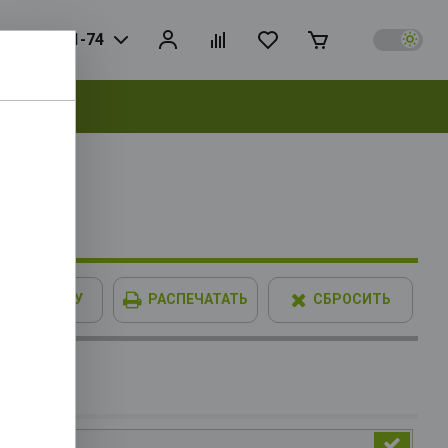
925) 728-81-74
выбрать
 192bit
В КОРЗИНУ
РАСПЕЧАТАТЬ
СБРОСИТЬ
IMM XPG
опитель
4x4 with
ith PS5,