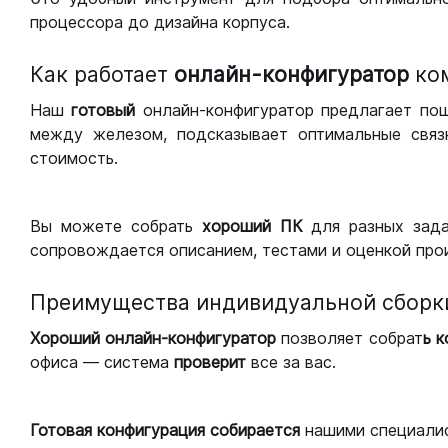
процессора до дизайна корпуса.
Как работает
онлайн-конфигуратор
ко
Наш
готовый
онлайн-конфигуратор предлагает по
между железом, подсказывает оптимальные связк
стоимость.
Вы можете собрать
хороший ПК
для разных зад
сопровождается описанием, тестами и оценкой про
Преимущества индивидуальной сборк
Хороший
онлайн-конфигуратор
позволяет собрат
ь 
офиса — система
проверит
все за вас.
Готовая конфигурация
собирается
нашими специали