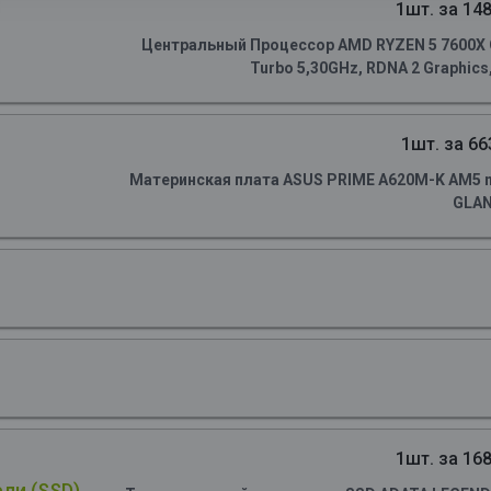
1шт. за 148
Центральный Процессор AMD RYZEN 5 7600X OE
Turbo 5,30GHz, RDNA 2 Graphics
1шт. за 66
Материнская плата ASUS PRIME A620M-K AM5 m
GLA
1шт. за 168
ли (SSD)