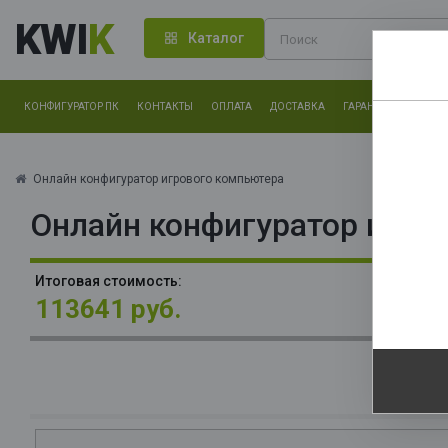
KWI
K
Каталог
КОНФИГУРАТОР ПК
КОНТАКТЫ
ОПЛАТА
ДОСТАВКА
ГАРАНТИЯ
О КОМ
Нам оч
другие.
Онлайн конфигуратор игрового компьютера
Онлайн конфигуратор игро
Закончи
О
Итоговая стоимость:
La
113641 руб.