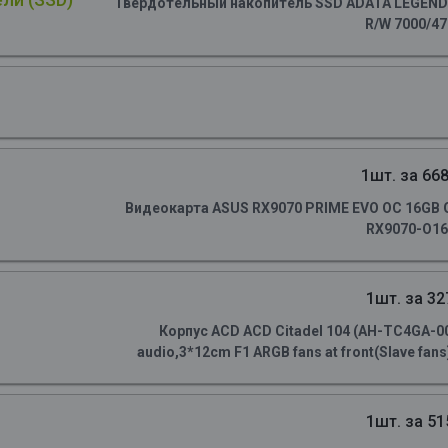
Твердотельный накопитель SSD ADATA LEGEND 90
R/W 7000/4
1шт. за 668
Видеокарта ASUS RX9070 PRIME EVO OC 16GB G
RX9070-O16
1шт. за 32
Корпус ACD ACD Citadel 104 (AH-TC4GA-0
audio,3*12cm F1 ARGB fans at front(Slave fans)
1шт. за 51