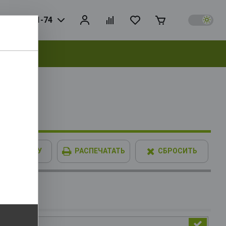
925) 728-81-74
выбрать
bit 3xDP
В КОРЗИНУ
РАСПЕЧАТАТЬ
СБРОСИТЬ
IMM XPG