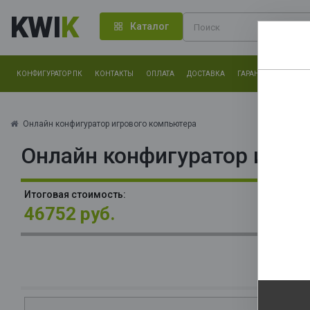
KWI
K
Каталог
КОНФИГУРАТОР ПК
КОНТАКТЫ
ОПЛАТА
ДОСТАВКА
ГАРАНТИЯ
О КОМ
Нам оч
другие.
Онлайн конфигуратор игрового компьютера
Онлайн конфигуратор игро
Закончи
В
Итоговая стоимость:
HD
46752 руб.
О
La