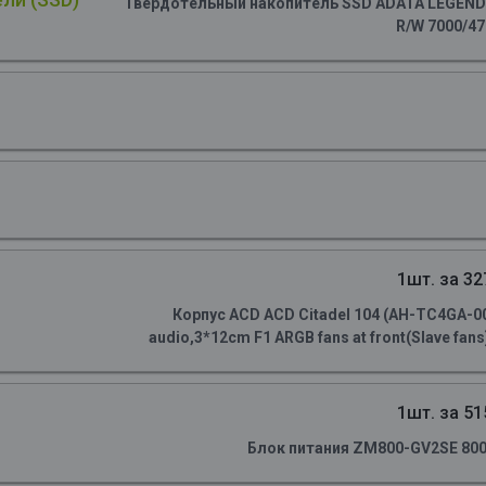
Твердотельный накопитель SSD ADATA LEGEND 90
R/W 7000/4
1шт. за 32
Корпус ACD ACD Citadel 104 (AH-TC4GA-0
audio,3*12cm F1 ARGB fans at front(Slave fans)
1шт. за 51
Блок питания ZM800-GV2SE 800