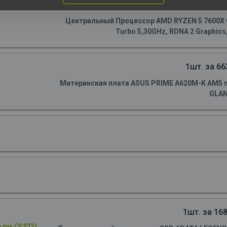
1шт. за 148
Центральный Процессор AMD RYZEN 5 7600X OE
Turbo 5,30GHz, RDNA 2 Graphics
1шт. за 66
Материнская плата ASUS PRIME A620M-K AM5 m
GLA
1шт. за 168
ли (SSD)