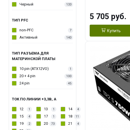
Черный
133
5 705 руб.
ТИП PFC
non-PFC
7
Купить
Активный
140
ТИП РАЗЪЕМА ДЛЯ
МАТЕРИНСКОЙ ПЛАТЫ
10 pin (ATX12VO)
1
20 + 4 pin
100
24 pin
45
ТОК ПО ЛИНИИ +3,3В, А
12
13
14
1
1
4
15
17
18
4
1
11
19
20
21
2
73
4