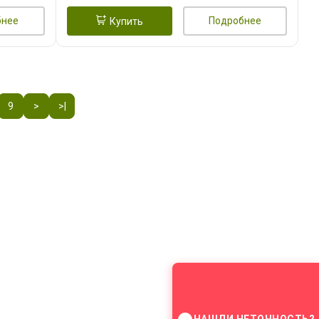
бнее
Подробнее
Купить
9
>
>|