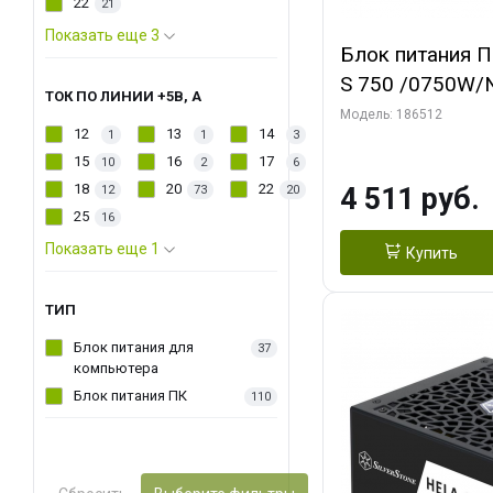
22
21
Показать еще 3
Блок питания П
S 750 /0750W/
ТОК ПО ЛИНИИ +5В, А
Light/Single Vo
Модель: 186512
12
13
14
1
1
3
Plus/EU/Non JP 
15
16
17
10
2
6
18
20
22
4 511 руб.
12
73
20
25
16
Показать еще 1
Купить
ТИП
Блок питания для
37
компьютера
Блок питания ПК
110