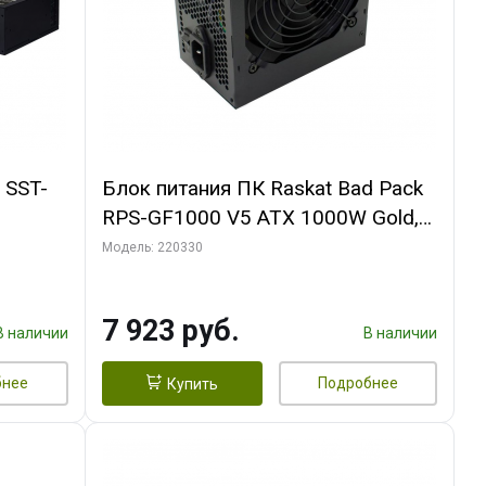
 SST-
Блок питания ПК Raskat Bad Pack
RPS-GF1000 V5 ATX 1000W Gold,
Full Modular, Active PFC/ ERP2014
Модель: 220330
bp
7 923 руб.
В наличии
В наличии
бнее
Подробнее
Купить