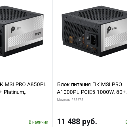
ПК MSI PRO A850PL
Блок питания ПК MSI PRO
 Platinum,
A1000PL PCIE5 1000W, 80+
льный, ATX 3.1,
Platinum, полностью модул
Модель: 235675
ATX 3.1, PCIE5.1, RTL
.
11 488 руб.
В наличии