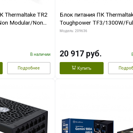
К Thermaltake TR2
Блок питания ПК Thermalta
Non Modular/Non
Toughpower TF3/1300W/Ful
ltage/Analog/80
Modular/Non Light/Full
Модель: 209636
CAP/All Flat Cables
Range/Analog/80 Plus
Titanium/EU/100% JP CAP/Al
20 917 руб.
В наличии
Подробнее
Подро
Купить