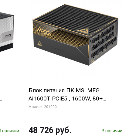
Блок питания ПК MSI MEG
Ai1600T PCIE5 , 1600W, 80+
ьный,
Titanium, полностью модульный,
Модель: 201000
ATX 3.1, PCIE5.1, RTL
48 726 руб.
В наличии
В наличии