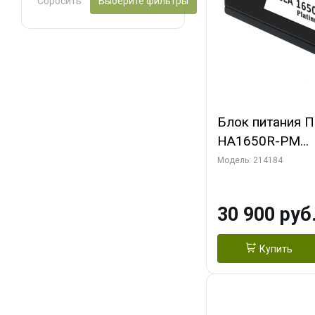
Сбросить
Выберите фильтры
Блок питания ПК
HA1650R-PM
(G540HA165R0
Модель: 214184
30 900 руб
Купить