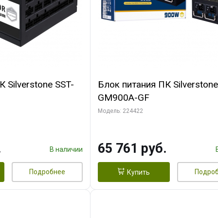
 Silverstone SST-
Блок питания ПК Silverstone
GM900A-GF
M220)
Модель: 224422
.
65 761 руб.
В наличии
Подробнее
Подро
Купить