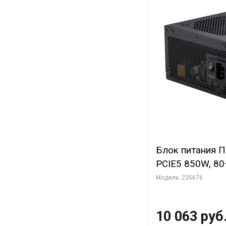
Блок питания 
PCIE5 850W, 80+
полностью моду
Модель: 235676
PCIE5.1, RTL
10 063 руб