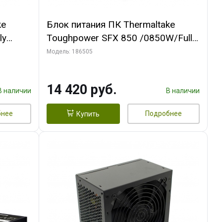
ke
Блок питания ПК Thermaltake
ly
Toughpower SFX 850 /0850W/Fully
Modular/Non Light/Full
Модель: 186505
Range/Analog/80 Plus
l F
Platinum/EU/100% JP CAP/All Flat
14 420 руб.
Cables/Gen 5
В наличии
В наличии
бнее
Подробнее
Купить