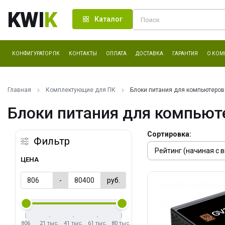
KWI
K
Каталог
КОНФИГУРАТОР ПК
КОНТАКТЫ
ОПЛАТА
ДОСТАВКА
ГАРАНТИЯ
О КОМ
Главная
Комплектующие для ПК
Блоки питания для компьютеров
Блоки питания для компьют
Сортировка:
Фильтр
ЦЕНА
-
руб.
806
21 тыс.
41 тыс.
61 тыс.
80 тыс.