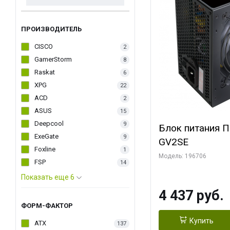
ПРОИЗВОДИТЕЛЬ
CISCO
2
GamerStorm
8
Raskat
6
XPG
22
ACD
2
ASUS
15
Deepcool
9
Блок питания 
ExeGate
9
GV2SE
Foxline
1
Модель: 196706
FSP
14
Показать еще 6
4 437 руб.
ФОРМ-ФАКТОР
Купить
ATX
137