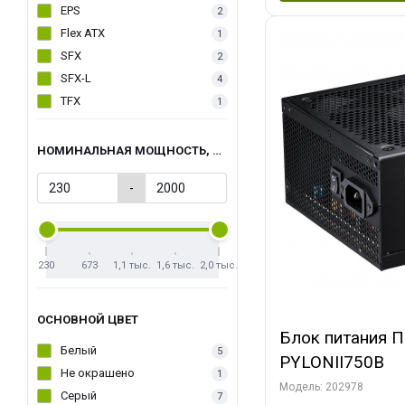
EPS
2
Flex ATX
1
SFX
2
SFX-L
4
TFX
1
НОМИНАЛЬНАЯ МОЩНОСТЬ, ВТ
-
230
673
1,1 тыс.
1,6 тыс.
2,0 тыс.
ОСНОВНОЙ ЦВЕТ
Блок питания 
Белый
5
PYLONII750B
Не окрашено
1
Модель: 202978
Серый
7