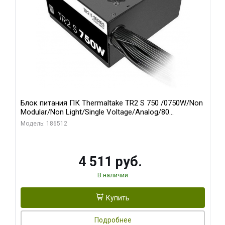
Блок питания ПК Thermaltake TR2 S 750 /0750W/Non
Modular/Non Light/Single Voltage/Analog/80
Plus/EU/Non JP CAP/All Flat Cables
Модель: 186512
4 511 руб.
В наличии
Купить
Подробнее