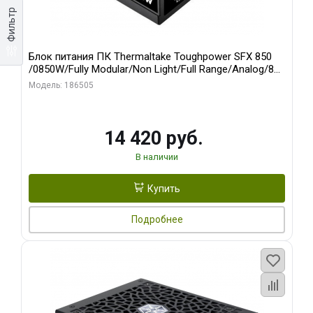
Фильтр
Блок питания ПК Thermaltake Toughpower SFX 850
/0850W/Fully Modular/Non Light/Full Range/Analog/80
Plus Platinum/EU/100% JP CAP/All Flat Cables/Gen 5
Модель: 186505
14 420 руб.
В наличии
Купить
Подробнее