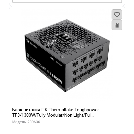
Блок питания ПК Thermaltake Toughpower
TF3/1300W/Fully Modular/Non Light/Full
Range/Analog/80 Plus Titanium/EU/100% JP CAP/All F
Модель: 209636