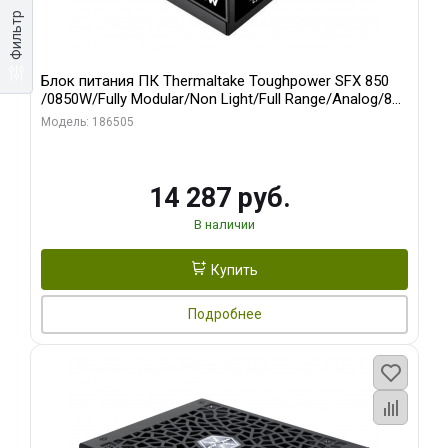
Фильтр
Блок питания ПК Thermaltake Toughpower SFX 850
/0850W/Fully Modular/Non Light/Full Range/Analog/80
Plus Platinum/EU/100% JP CAP/All Flat Cables/Gen 5
Модель: 186505
14 287 руб.
В наличии
Купить
Подробнее