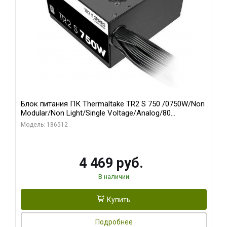
Блок питания ПК Thermaltake TR2 S 750 /0750W/Non
Modular/Non Light/Single Voltage/Analog/80
Plus/EU/Non JP CAP/All Flat Cables
Модель: 186512
4 469 руб.
В наличии
Купить
Подробнее