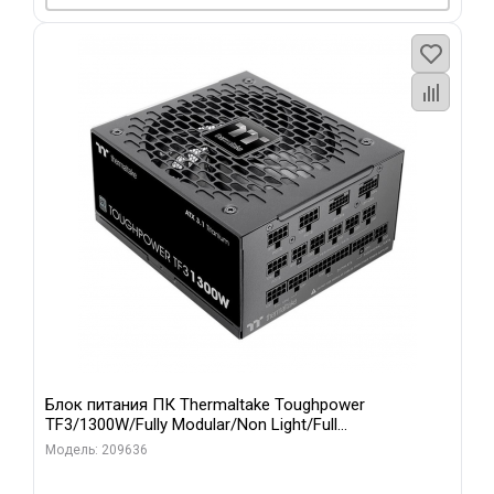
Блок питания ПК Thermaltake Toughpower
TF3/1300W/Fully Modular/Non Light/Full
Range/Analog/80 Plus Titanium/EU/100% JP CAP/All F
Модель: 209636