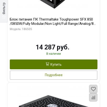
Фильтр
Блок питания ПК Thermaltake Toughpower SFX 850
/0850W/Fully Modular/Non Light/Full Range/Analog/80
Plus Platinum/EU/100% JP CAP/All Flat Cables/Gen 5
Модель: 186505
14 287 руб.
В наличии
Купить
Подробнее