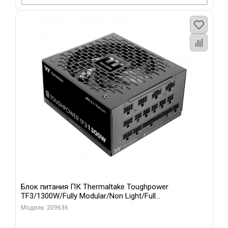
Блок питания ПК Thermaltake Toughpower
TF3/1300W/Fully Modular/Non Light/Full
Range/Analog/80 Plus Titanium/EU/100% JP CAP/All F
Модель: 209636