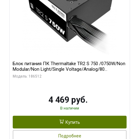
Блок питания ПК Thermaltake TR2 S 750 /0750W/Non
Modular/Non Light/Single Voltage/Analog/80
Plus/EU/Non JP CAP/All Flat Cables
Модель: 186512
4 469 руб.
В наличии
Купить
Подробнее