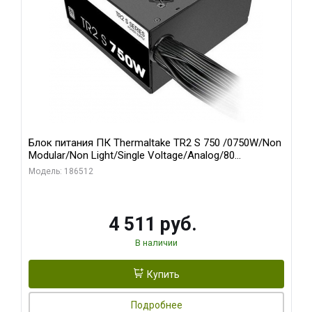
Блок питания ПК Thermaltake TR2 S 750 /0750W/Non
Modular/Non Light/Single Voltage/Analog/80
Plus/EU/Non JP CAP/All Flat Cables
Модель: 186512
4 511 руб.
В наличии
Купить
Подробнее