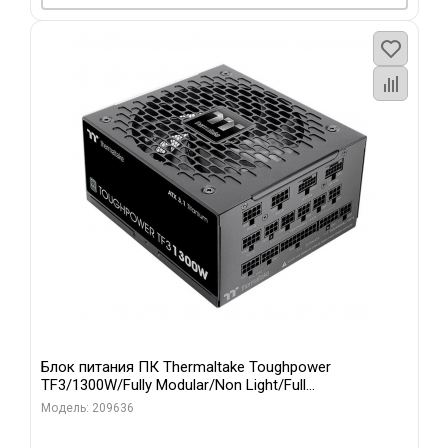
Блок питания ПК Thermaltake Toughpower
TF3/1300W/Fully Modular/Non Light/Full
Range/Analog/80 Plus Titanium/EU/100% JP CAP/All F
Модель: 209636