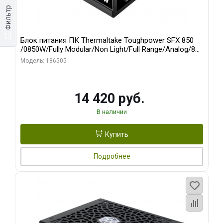
Фильтр
Блок питания ПК Thermaltake Toughpower SFX 850
/0850W/Fully Modular/Non Light/Full Range/Analog/80
Plus Platinum/EU/100% JP CAP/All Flat Cables/Gen 5
Модель: 186505
14 420 руб.
В наличии
Купить
Подробнее