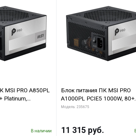
ПК MSI PRO A850PL
Блок питания ПК MSI PRO
 Platinum,
A1000PL PCIE5 1000W, 80+
льный, ATX 3.1,
Platinum, полностью модул
Модель: 235675
ATX 3.1, PCIE5.1, RTL
11 315 руб.
В наличии