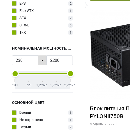
EPS
2
Flex ATX
1
SFX
2
SFX-L
5
TFX
1
НОМИНАЛЬНАЯ МОЩНОСТЬ, ВТ
-
230
723
1,2 тыс.
1,7 тыс.
2,2 тыс.
ОСНОВНОЙ ЦВЕТ
Блок питания 
Белый
6
PYLONII750B
Не окрашено
1
Модель: 202978
Серый
7