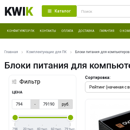
KWI
K
Каталог
КОНФИГУРАТОР ПК
КОНТАКТЫ
ОПЛАТА
ДОСТАВКА
ГАРАНТИЯ
О КОМ
Главная
Комплектующие для ПК
Блоки питания для компьютеров
Блоки питания для компьют
Сортировка:
Фильтр
ЦЕНА
-
руб.
794
20 тыс.
40 тыс.
60 тыс.
79 тыс.