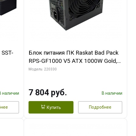
 SST-
Блок питания ПК Raskat Bad Pack
RPS-GF1000 V5 ATX 1000W Gold,
Full Modular, Active PFC/ ERP2014
Модель: 220330
bp
7 804 руб.
В наличии
В наличии
бнее
Подробнее
Купить