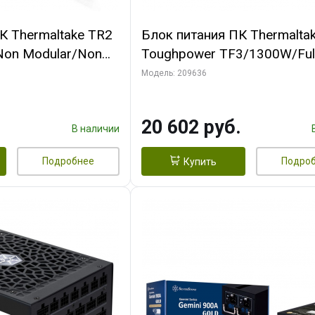
К Thermaltake TR2
Блок питания ПК Thermalta
Non Modular/Non
Toughpower TF3/1300W/Ful
ltage/Analog/80
Modular/Non Light/Full
Модель: 209636
CAP/All Flat Cables
Range/Analog/80 Plus
Titanium/EU/100% JP CAP/Al
20 602 руб.
В наличии
Подробнее
Подро
Купить