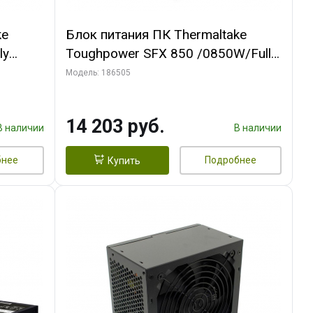
ke
Блок питания ПК Thermaltake
ly
Toughpower SFX 850 /0850W/Fully
Modular/Non Light/Full
Модель: 186505
Range/Analog/80 Plus
l F
Platinum/EU/100% JP CAP/All Flat
14 203 руб.
Cables/Gen 5
В наличии
В наличии
бнее
Подробнее
Купить