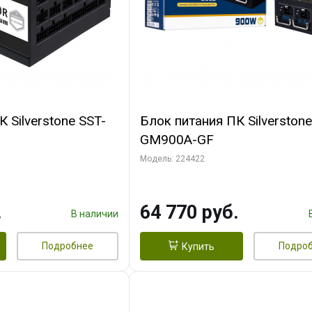
 Silverstone SST-
Блок питания ПК Silverstone
GM900A-GF
M220)
Модель: 224422
.
64 770 руб.
В наличии
Подробнее
Подро
Купить