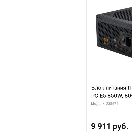
Блок питания 
PCIE5 850W, 80+
полностью моду
Модель: 235676
PCIE5.1, RTL
9 911 руб.