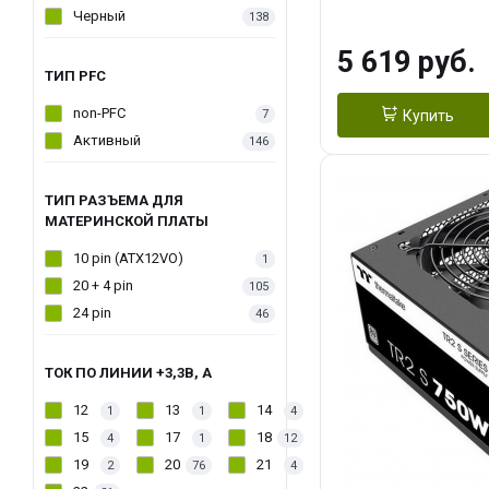
Черный
138
5 619 руб.
ТИП PFC
non-PFC
7
Купить
Активный
146
ТИП РАЗЪЕМА ДЛЯ
МАТЕРИНСКОЙ ПЛАТЫ
10 pin (ATX12VO)
1
20 + 4 pin
105
24 pin
46
ТОК ПО ЛИНИИ +3,3В, А
12
13
14
1
1
4
15
17
18
4
1
12
19
20
21
2
76
4