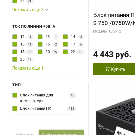
22
21
Показать еще 3
Блок питания П
S 750 /0750W/
ТОК ПО ЛИНИИ +5В, А
Light/Single Vo
Модель: 186512
12
13
14
1
1
3
Plus/EU/Non JP 
15
16
17
11
2
6
18
20
22
4 443 руб.
13
75
21
25
17
Показать еще 1
Купить
ТИП
Блок питания для
40
компьютера
Блок питания ПК
113