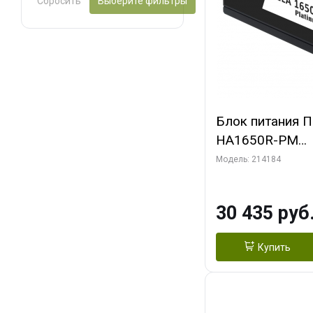
Сбросить
Выберите фильтры
Блок питания ПК
HA1650R-PM
(G540HA165R0
Модель: 214184
30 435 руб
Купить