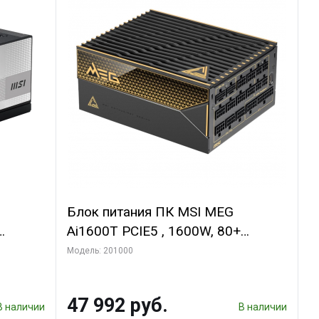
Блок питания ПК MSI MEG
Ai1600T PCIE5 , 1600W, 80+
ьный,
Titanium, полностью модульный,
Модель: 201000
ATX 3.1, PCIE5.1, RTL
47 992 руб.
В наличии
В наличии