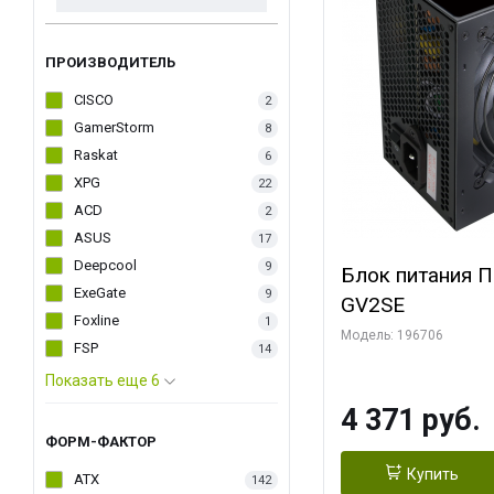
ПРОИЗВОДИТЕЛЬ
CISCO
2
GamerStorm
8
Raskat
6
XPG
22
ACD
2
ASUS
17
Deepcool
9
Блок питания 
ExeGate
9
GV2SE
Foxline
1
Модель: 196706
FSP
14
Показать еще 6
4 371 руб.
ФОРМ-ФАКТОР
Купить
ATX
142