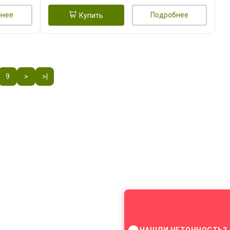
бнее
Подробнее
Купить
9
>
>|