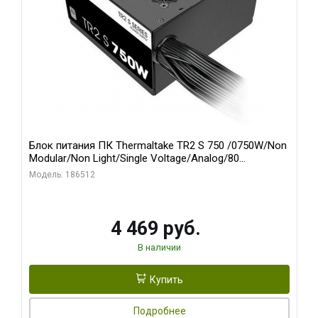
Блок питания ПК Thermaltake TR2 S 750 /0750W/Non
Modular/Non Light/Single Voltage/Analog/80
Plus/EU/Non JP CAP/All Flat Cables
Модель: 186512
4 469 руб.
В наличии
Купить
Подробнее