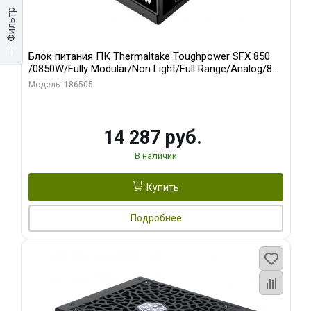
Фильтр
Блок питания ПК Thermaltake Toughpower SFX 850
/0850W/Fully Modular/Non Light/Full Range/Analog/80
Plus Platinum/EU/100% JP CAP/All Flat Cables/Gen 5
Модель: 186505
14 287 руб.
В наличии
Купить
Подробнее