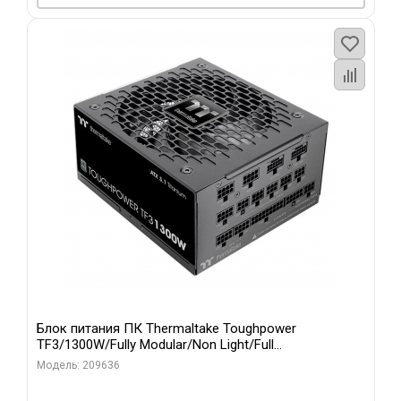
Блок питания ПК Thermaltake Toughpower
TF3/1300W/Fully Modular/Non Light/Full
Range/Analog/80 Plus Titanium/EU/100% JP CAP/All F
Модель: 209636