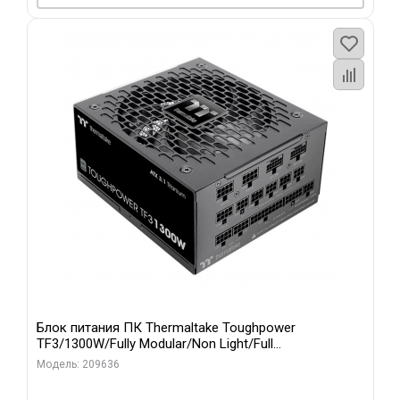
Блок питания ПК Thermaltake Toughpower
TF3/1300W/Fully Modular/Non Light/Full
Range/Analog/80 Plus Titanium/EU/100% JP CAP/All F
Модель: 209636