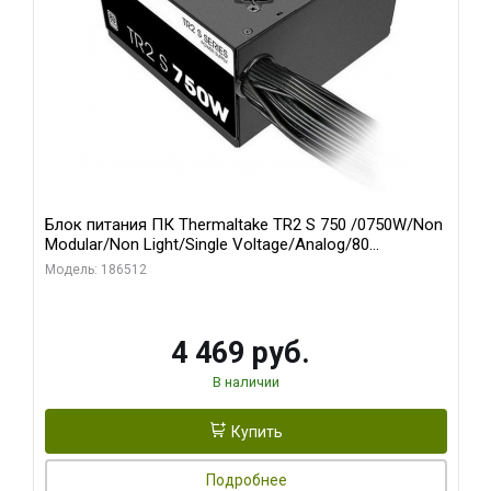
Блок питания ПК Thermaltake TR2 S 750 /0750W/Non
Modular/Non Light/Single Voltage/Analog/80
Plus/EU/Non JP CAP/All Flat Cables
Модель: 186512
4 469 руб.
В наличии
Купить
Подробнее