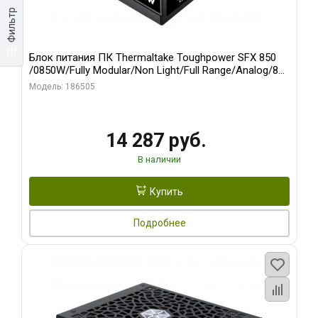
Фильтр
Блок питания ПК Thermaltake Toughpower SFX 850
/0850W/Fully Modular/Non Light/Full Range/Analog/80
Plus Platinum/EU/100% JP CAP/All Flat Cables/Gen 5
Модель: 186505
14 287 руб.
В наличии
Купить
Подробнее