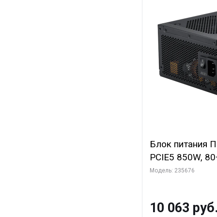
Блок питания 
PCIE5 850W, 80+
полностью моду
Модель: 235676
PCIE5.1, RTL
10 063 руб