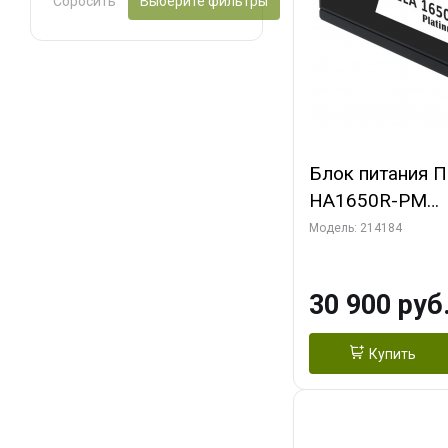
Сбросить
Выберите фильтры
Блок питания ПК
HA1650R-PM
(G540HA165R0
Модель: 214184
30 900 руб
Купить