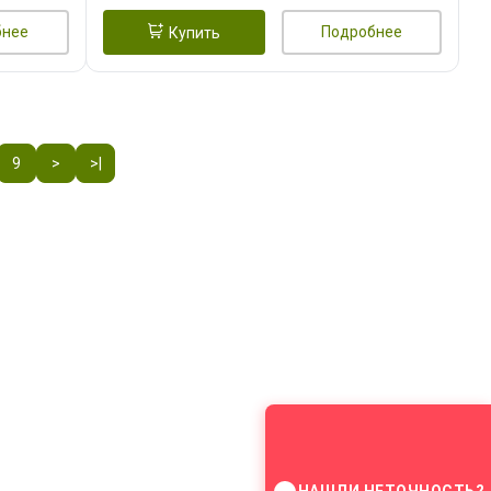
бнее
Подробнее
Купить
9
>
>|