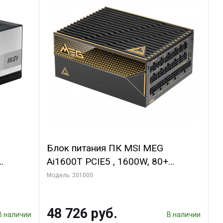
Блок питания ПК MSI MEG
Ai1600T PCIE5 , 1600W, 80+
ьный,
Titanium, полностью модульный,
Модель: 201000
ATX 3.1, PCIE5.1, RTL
48 726 руб.
В наличии
В наличии