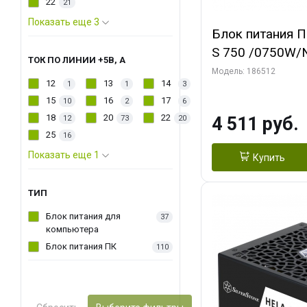
22
21
Показать еще 3
Блок питания П
S 750 /0750W/
ТОК ПО ЛИНИИ +5В, А
Light/Single Vo
Модель: 186512
12
13
14
1
1
3
Plus/EU/Non JP 
15
16
17
10
2
6
18
20
22
4 511 руб.
12
73
20
25
16
Показать еще 1
Купить
ТИП
Блок питания для
37
компьютера
Блок питания ПК
110