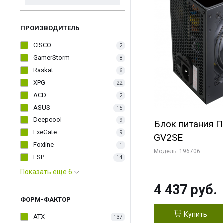
ПРОИЗВОДИТЕЛЬ
CISCO
2
GamerStorm
8
Raskat
6
XPG
22
ACD
2
ASUS
15
Deepcool
9
Блок питания 
ExeGate
9
GV2SE
Foxline
1
Модель: 196706
FSP
14
Показать еще 6
4 437 руб.
ФОРМ-ФАКТОР
Купить
ATX
137