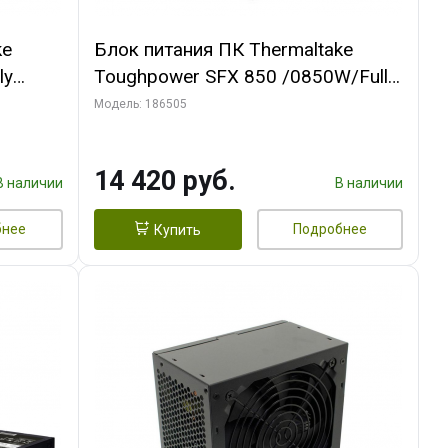
ke
Блок питания ПК Thermaltake
ly
Toughpower SFX 850 /0850W/Fully
Modular/Non Light/Full
Модель: 186505
Range/Analog/80 Plus
l F
Platinum/EU/100% JP CAP/All Flat
14 420 руб.
Cables/Gen 5
В наличии
В наличии
бнее
Подробнее
Купить