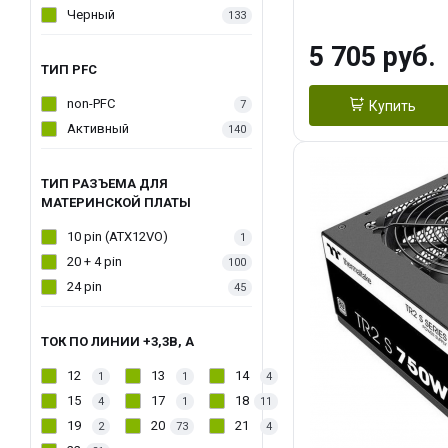
Черный
133
5 705 руб.
ТИП PFC
non-PFC
7
Купить
Активный
140
ТИП РАЗЪЕМА ДЛЯ
МАТЕРИНСКОЙ ПЛАТЫ
10 pin (ATX12VO)
1
20 + 4 pin
100
24 pin
45
ТОК ПО ЛИНИИ +3,3В, А
12
13
14
1
1
4
15
17
18
4
1
11
19
20
21
2
73
4