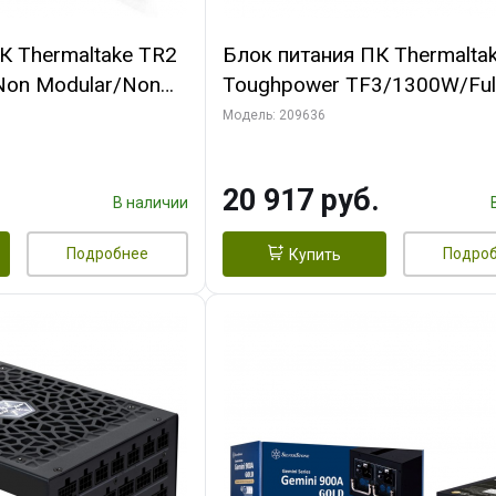
К Thermaltake TR2
Блок питания ПК Thermalta
Non Modular/Non
Toughpower TF3/1300W/Ful
ltage/Analog/80
Modular/Non Light/Full
Модель: 209636
CAP/All Flat Cables
Range/Analog/80 Plus
Titanium/EU/100% JP CAP/Al
20 917 руб.
В наличии
Подробнее
Подро
Купить