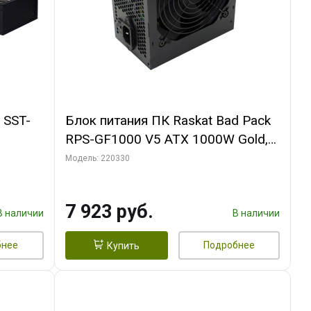
 SST-
Блок питания ПК Raskat Bad Pack
RPS-GF1000 V5 ATX 1000W Gold,
Full Modular, Active PFC/ ERP2014
Модель: 220330
bp
7 923 руб.
В наличии
В наличии
бнее
Подробнее
Купить