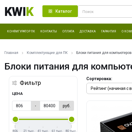
KWI
K
Каталог
КОНФИГУРАТОР ПК
КОНТАКТЫ
ОПЛАТА
ДОСТАВКА
ГАРАНТИЯ
О КОМ
Главная
Комплектующие для ПК
Блоки питания для компьютеров
Блоки питания для компьют
Сортировка:
Фильтр
ЦЕНА
-
руб.
806
21 тыс.
41 тыс.
61 тыс.
80 тыс.