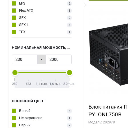
EPS
2
Flex ATX
1
SFX
2
SFX-L
4
TFX
1
НОМИНАЛЬНАЯ МОЩНОСТЬ, ВТ
-
230
673
1,1 тыс.
1,6 тыс.
2,0 тыс.
ОСНОВНОЙ ЦВЕТ
Блок питания 
Белый
5
PYLONII750B
Не окрашено
1
Модель: 202978
Серый
7