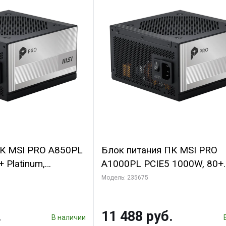
ПК MSI PRO A850PL
Блок питания ПК MSI PRO
 Platinum,
A1000PL PCIE5 1000W, 80+
льный, ATX 3.1,
Platinum, полностью модул
Модель: 235675
ATX 3.1, PCIE5.1, RTL
.
11 488 руб.
В наличии