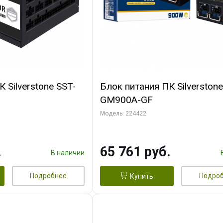
 Silverstone SST-
Блок питания ПК Silverstone
GM900A-GF
M220)
Модель: 224422
.
65 761 руб.
В наличии
Подробнее
Подро
Купить