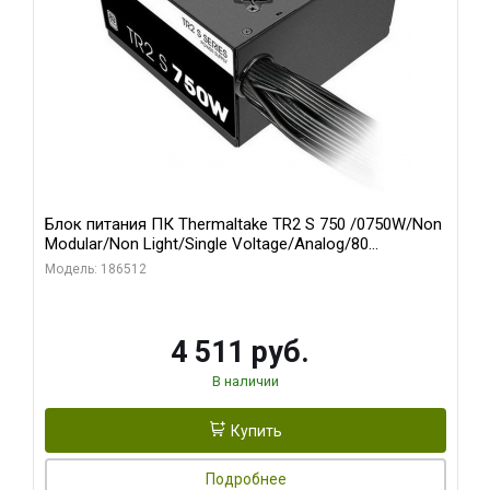
Блок питания ПК Thermaltake TR2 S 750 /0750W/Non
Modular/Non Light/Single Voltage/Analog/80
Plus/EU/Non JP CAP/All Flat Cables
Модель: 186512
4 511 руб.
В наличии
Купить
Подробнее