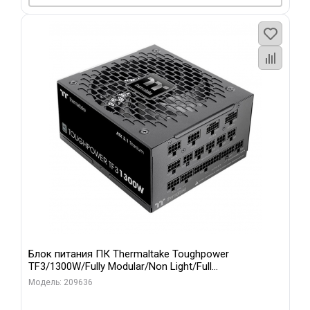
Блок питания ПК Thermaltake Toughpower
TF3/1300W/Fully Modular/Non Light/Full
Range/Analog/80 Plus Titanium/EU/100% JP CAP/All F
Модель: 209636