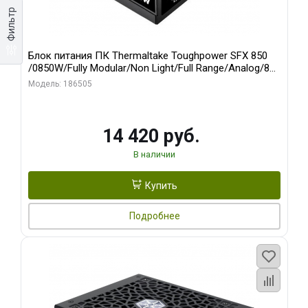
Фильтр
Блок питания ПК Thermaltake Toughpower SFX 850
/0850W/Fully Modular/Non Light/Full Range/Analog/80
Plus Platinum/EU/100% JP CAP/All Flat Cables/Gen 5
Модель: 186505
14 420 руб.
В наличии
Купить
Подробнее