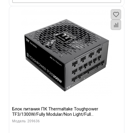
Блок питания ПК Thermaltake Toughpower
TF3/1300W/Fully Modular/Non Light/Full
Range/Analog/80 Plus Titanium/EU/100% JP CAP/All F
Модель: 209636