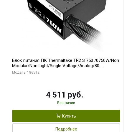
Блок питания ПК Thermaltake TR2 S 750 /0750W/Non
Modular/Non Light/Single Voltage/Analog/80
Plus/EU/Non JP CAP/All Flat Cables
Модель: 186512
4 511 руб.
В наличии
Купить
Подробнее