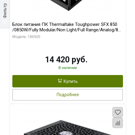
Фильтр
Блок питания ПК Thermaltake Toughpower SFX 850
/0850W/Fully Modular/Non Light/Full Range/Analog/80
Plus Platinum/EU/100% JP CAP/All Flat Cables/Gen 5
Модель: 186505
14 420 руб.
В наличии
Купить
Подробнее