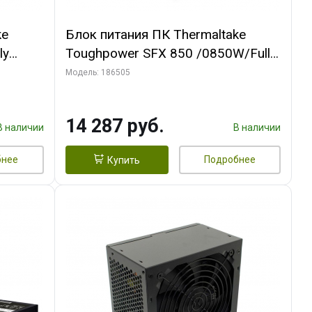
ke
Блок питания ПК Thermaltake
ly
Toughpower SFX 850 /0850W/Fully
Modular/Non Light/Full
Модель: 186505
Range/Analog/80 Plus
l F
Platinum/EU/100% JP CAP/All Flat
14 287 руб.
Cables/Gen 5
В наличии
В наличии
бнее
Подробнее
Купить