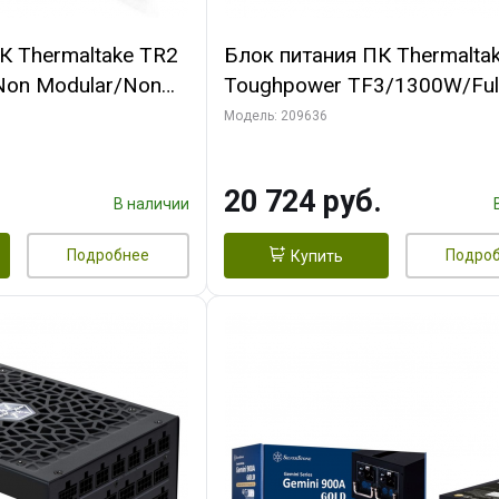
К Thermaltake TR2
Блок питания ПК Thermalta
Non Modular/Non
Toughpower TF3/1300W/Ful
ltage/Analog/80
Modular/Non Light/Full
Модель: 209636
CAP/All Flat Cables
Range/Analog/80 Plus
Titanium/EU/100% JP CAP/Al
20 724 руб.
В наличии
Подробнее
Подро
Купить