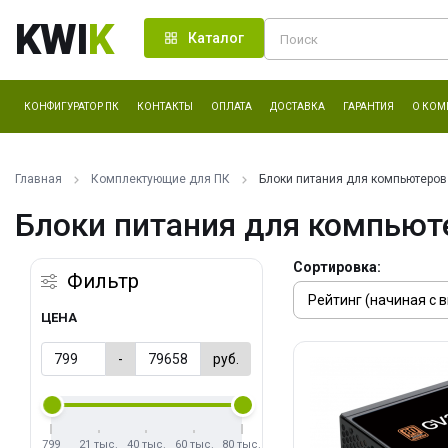
KWI
K
Каталог
КОНФИГУРАТОР ПК
КОНТАКТЫ
ОПЛАТА
ДОСТАВКА
ГАРАНТИЯ
О КОМ
Главная
Комплектующие для ПК
Блоки питания для компьютеров
Блоки питания для компьют
Сортировка:
Фильтр
ЦЕНА
-
руб.
799
21 тыс.
40 тыс.
60 тыс.
80 тыс.