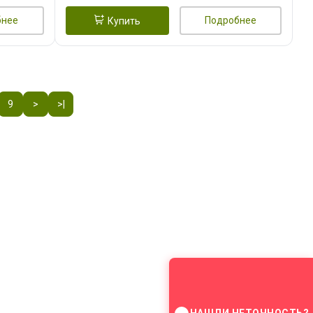
бнее
Подробнее
Купить
9
>
>|