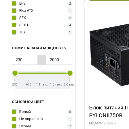
EPS
2
Flex ATX
1
SFX
2
SFX-L
4
TFX
1
НОМИНАЛЬНАЯ МОЩНОСТЬ, ВТ
-
230
673
1,1 тыс.
1,6 тыс.
2,0 тыс.
ОСНОВНОЙ ЦВЕТ
Блок питания 
Белый
5
PYLONII750B
Не окрашено
1
Модель: 202978
Серый
7