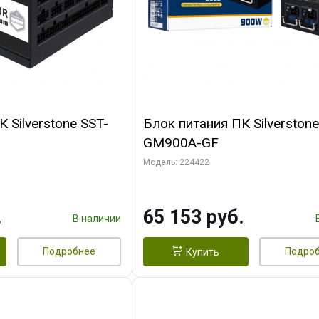
 Silverstone SST-
Блок питания ПК Silverstone
GM900A-GF
M220)
Модель: 224422
.
65 153 руб.
В наличии
Подробнее
Подро
Купить