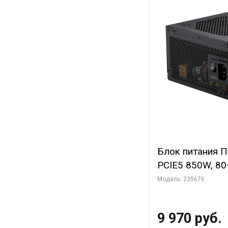
Блок питания 
PCIE5 850W, 80+
полностью моду
Модель: 235676
PCIE5.1, RTL
9 970 руб.