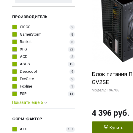
ПРОИЗВОДИТЕЛЬ
CISCO
2
GamerStorm
8
Raskat
6
XPG
22
ACD
2
ASUS
15
Deepcool
9
Блок питания 
ExeGate
9
GV2SE
Foxline
1
Модель: 196706
FSP
14
Показать еще 6
4 396 руб.
ФОРМ-ФАКТОР
Купить
ATX
137