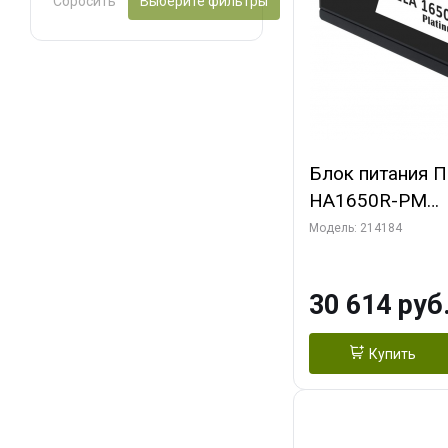
Сбросить
Выберите фильтры
Блок питания ПК
HA1650R-PM
(G540HA165R0
Модель: 214184
30 614 руб
Купить