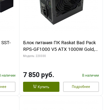
 SST-
Блок питания ПК Raskat Bad Pack
RPS-GF1000 V5 ATX 1000W Gold,
Full Modular, Active PFC/ ERP2014
Модель: 220330
bp
7 850 руб.
В наличии
В наличии
бнее
Подробнее
Купить