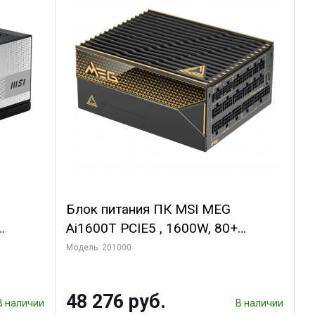
Блок питания ПК MSI MEG
Ai1600T PCIE5 , 1600W, 80+
ьный,
Titanium, полностью модульный,
Модель: 201000
ATX 3.1, PCIE5.1, RTL
48 276 руб.
В наличии
В наличии