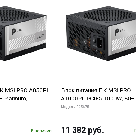
ПК MSI PRO A850PL
Блок питания ПК MSI PRO
 Platinum,
A1000PL PCIE5 1000W, 80+
льный, ATX 3.1,
Platinum, полностью модул
Модель: 235675
ATX 3.1, PCIE5.1, RTL
11 382 руб.
В наличии