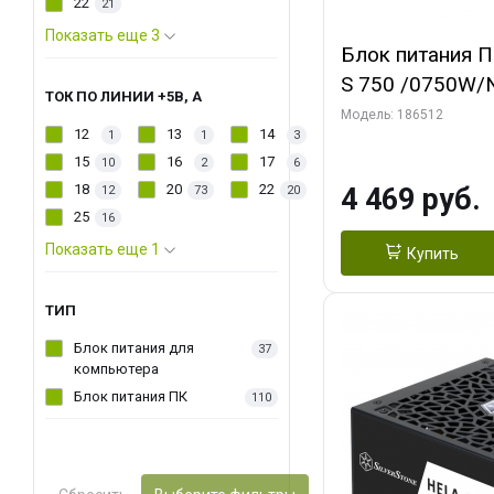
22
21
Показать еще 3
Блок питания П
S 750 /0750W/
ТОК ПО ЛИНИИ +5В, А
Light/Single Vo
Модель: 186512
12
13
14
1
1
3
Plus/EU/Non JP 
15
16
17
10
2
6
18
20
22
4 469 руб.
12
73
20
25
16
Показать еще 1
Купить
ТИП
Блок питания для
37
компьютера
Блок питания ПК
110