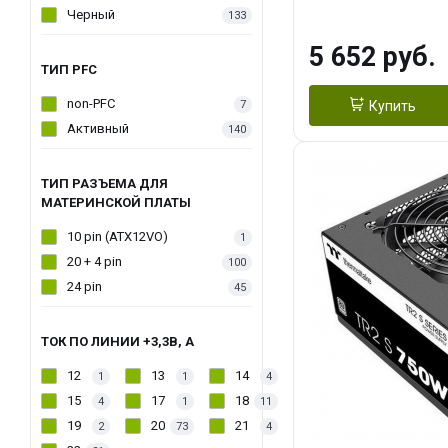
Черный
133
5 652 руб.
ТИП PFC
non-PFC
7
Купить
Активный
140
ТИП РАЗЪЕМА ДЛЯ
МАТЕРИНСКОЙ ПЛАТЫ
10 pin (ATX12VO)
1
20 + 4 pin
100
24 pin
45
ТОК ПО ЛИНИИ +3,3В, А
12
13
14
1
1
4
15
17
18
4
1
11
19
20
21
2
73
4