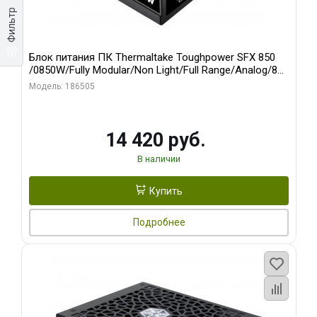
Фильтр
Блок питания ПК Thermaltake Toughpower SFX 850
/0850W/Fully Modular/Non Light/Full Range/Analog/80
Plus Platinum/EU/100% JP CAP/All Flat Cables/Gen 5
Модель: 186505
14 420 руб.
В наличии
Купить
Подробнее