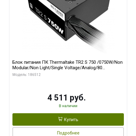
Блок питания ПК Thermaltake TR2 S 750 /0750W/Non
Modular/Non Light/Single Voltage/Analog/80
Plus/EU/Non JP CAP/All Flat Cables
Модель: 186512
4 511 руб.
В наличии
Купить
Подробнее