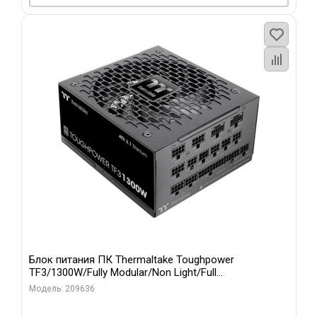
Блок питания ПК Thermaltake Toughpower
TF3/1300W/Fully Modular/Non Light/Full
Range/Analog/80 Plus Titanium/EU/100% JP CAP/All F
Модель: 209636